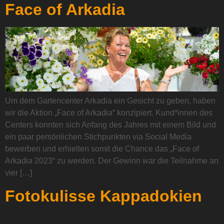
Face of Arkadia
Um dem Gartencenter Arkadia ein Gesicht zu geben, haben
wir die Aktion „Face of Arkadia“ konzipiert. Kund*innen des
Centers konnten sich Anfang des Jahres mit einem Bild und
ein paar persönlichen Stichpunkten via Social Media
bewerben und erhielten somit die Chance das „Face of
Arkadia 2023“ zu werden. Der Gewinn war die Teilnahme an
vier […]
Fotokulisse Kappadokien