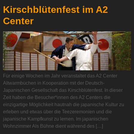
Kirschblütenfest im A2
Center
Für einige Wochen im Jahr veranstaltet das A2 Center
Altwarmbüchen in Kooperation mit der Deutsch-
Japanischen Gesellschaft das Kirschblütenfest. In dieser
Zeit haben die Besucher*innen des A2 Centers die
einzigartige Möglichkeit hautnah die japanische Kultur zu
erleben und etwas über die Teezeremonien und die
japanische Kampfkunst zu lernen. Im japanischen
Wohnzimmer​ Als Bühne dient während des […]